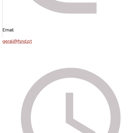
preferencialmente aos cidadãos portugueses naturais de
Macau ou ali radicados que tenham transferido ou venham a
transferir para Portugal a sua residência, bem como aos seus
familiares.
Email
Saiba Mais
geral@fsnd.pt
Residência do Santo Nome de Deus
A “Residência do Santo Nome de Deus”, abreviadamente
designada por “Residência”, é um estabelecimento que, sob a
administração directa da sua proprietária, a “Fundação”,
constitui um equipamento social que funciona basicamente
como residência colectiva e proporciona aos seus utentes
alojamento, alimentação, cuidados básicos de saúde, bem
como actividades físicas, lúdicas e culturais.
Constituem alguns dos princípios de funcionamento da
Residência:
• o respeito pelo direito do utente de continuar a tomar
decisões e conduzir a sua vida;