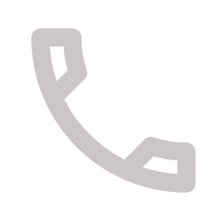
Fundação do Santo Nome de Deus
Instituição Particular de Solidariedade Social
Todos Precisamos de AJuda
Descubra o nosso espaço e como podemos manter o seu