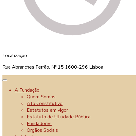
• o respeito pela privacidade e intimidade do utente;
• a preocupação com a potenciação das capacidades físicas e
psíquicas e possível reabilitação do utente;
• a atenção permanente à qualidade do pessoal que para si
trabalha; e
• o atendimento personalizado do utente, proporcionando-
lhe uma habitação que lhe garanta uma vida confortável e
respeite a sua independência.
Localização
Faça Parte
Rua Abranches Ferrão, Nº 15 1600-296 Lisboa
Relatórios de Contas
Contactos
A Fundação
Quem Somos
Livro de Reclamações
Ato Constitutivo
Estatutos em vigor
Estatuto de Utilidade Pública
Fundadores
Orgãos Sociais
Fundação do Santo Nome de Deus - IPSS © 2021.
Todos os direitos reservados.