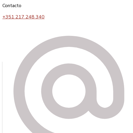
nível de vida e conforto sempre acima do expectável
Contacto
Instalações
Contactos
+351 217 248 340
Saiba porque pode confiar em nós
O bem estar e a alegria de quem está ao nosso encargo é o
reflexo da nossa Fundação
Quem somos
A “FUNDAÇÃO DO SANTO NOME DE DEUS” (FSND), é
uma instituição de solidariedade social (IPSS) fundada em
22/04/1996, que tem por objectivos principais:
• prestar protecção social na velhice e invalidez;
• prestar apoio à família; e
• prestar apoio à integração social e comunitária,